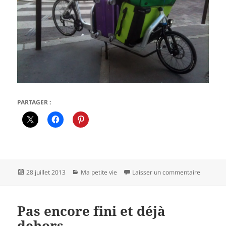
PARTAGER :
Publié
Catégories
sur Bulli
28 juillet 2013
Ma petite vie
Laisser un commentaire
le
Pas encore fini et déjà
dehors