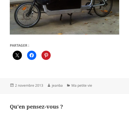
PARTAGER :
Publié
Auteur
Catégories
2 novembre 2013
jeanba
Ma petite vie
le
Qu'en pensez-vous ?