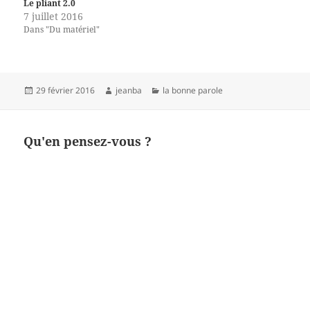
Le pliant 2.0
7 juillet 2016
Dans "Du matériel"
Publié
Auteur
Catégories
29 février 2016
jeanba
la bonne parole
le
Qu'en pensez-vous ?