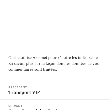
Ce site utilise Akismet pour réduire les indésirables.
En savoir plus sur la façon dont les données de vos
commentaires sont traitées
.
Navigation
PRÉCÉDENT
de
Transport VIP
Article
l’article
précédent :
SUIVANT