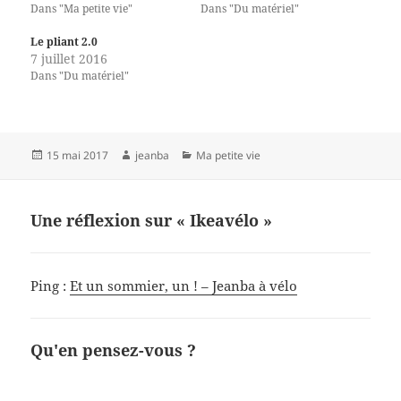
Dans "Ma petite vie"
Dans "Du matériel"
Le pliant 2.0
7 juillet 2016
Dans "Du matériel"
Publié
Auteur
Catégories
15 mai 2017
jeanba
Ma petite vie
le
Une réflexion sur « Ikeavélo »
Ping :
Et un sommier, un ! – Jeanba à vélo
Qu'en pensez-vous ?