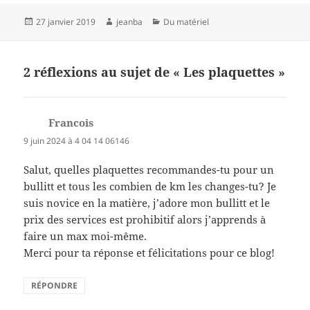
Publié
Auteur
Catégories
27 janvier 2019
jeanba
Du matériel
le
2 réflexions au sujet de « Les plaquettes »
Francois
dit :
9 juin 2024 à 4 04 14 06146
Salut, quelles plaquettes recommandes-tu pour un
bullitt et tous les combien de km les changes-tu? Je
suis novice en la matière, j’adore mon bullitt et le
prix des services est prohibitif alors j’apprends à
faire un max moi-même.
Merci pour ta réponse et félicitations pour ce blog!
RÉPONDRE