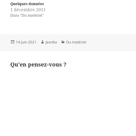
Quelques données
1 décembre 2011
Dans "Du matériel"
Publié
Auteur
Catégories
14 juin 2021
jeanba
Du matériel
le
Qu'en pensez-vous ?