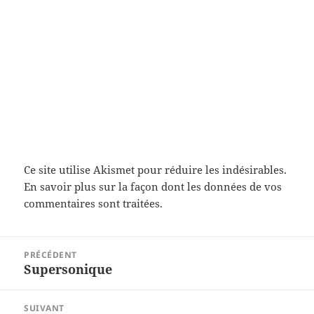
Ce site utilise Akismet pour réduire les indésirables.
En savoir plus sur la façon dont les données de vos
commentaires sont traitées
.
Navigation
PRÉCÉDENT
de
Supersonique
Article
l’article
précédent :
SUIVANT