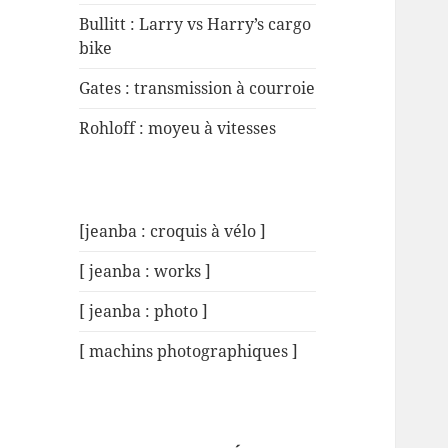
Bullitt : Larry vs Harry’s cargo
bike
Gates : transmission à courroie
Rohloff : moyeu à vitesses
[jeanba : croquis à vélo ]
[ jeanba : works ]
[ jeanba : photo ]
[ machins photographiques ]