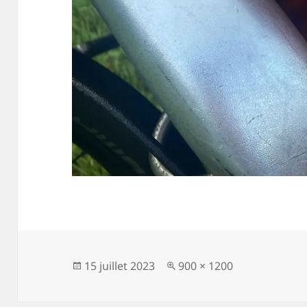
Publié
Taille
15 juillet 2023
900 × 1200
le
réelle