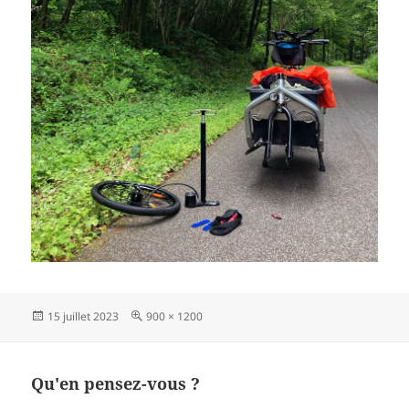
Publié
Taille
15 juillet 2023
900 × 1200
le
réelle
Qu'en pensez-vous ?