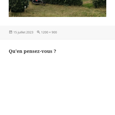
Publié
Taille
15 juillet 2023
1200 × 900
le
réelle
Qu'en pensez-vous ?