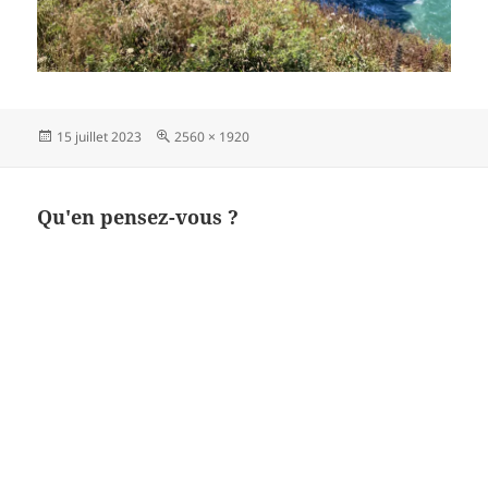
Publié
Taille
15 juillet 2023
2560 × 1920
le
réelle
Qu'en pensez-vous ?