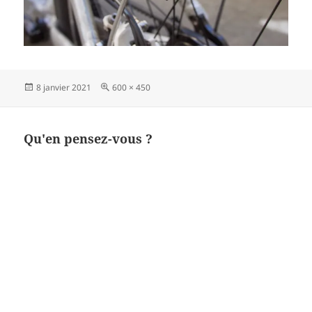
Publié
Taille
8 janvier 2021
600 × 450
le
réelle
Qu'en pensez-vous ?