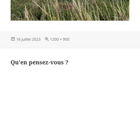
Publié
Taille
16 juillet 2023
1200 × 900
le
réelle
Qu'en pensez-vous ?