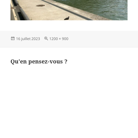
Publié
Taille
16 juillet 2023
1200 × 900
le
réelle
Qu'en pensez-vous ?