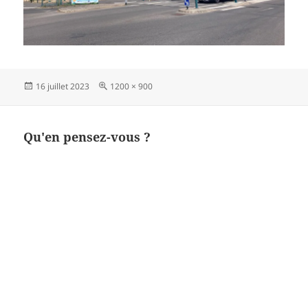
Publié
Taille
16 juillet 2023
1200 × 900
le
réelle
Qu'en pensez-vous ?