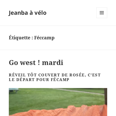
Jeanba à vélo
MENU
ET
WIDGETS
Étiquette :
Féccamp
Go west ! mardi
RÉVEIL TÔT COUVERT DE ROSÉE, C’EST
LE DÉPART POUR FÉCAMP