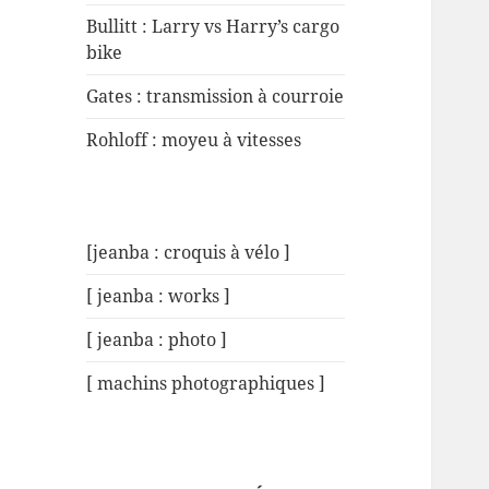
Bullitt : Larry vs Harry’s cargo
bike
Gates : transmission à courroie
Rohloff : moyeu à vitesses
[jeanba : croquis à vélo ]
[ jeanba : works ]
[ jeanba : photo ]
[ machins photographiques ]